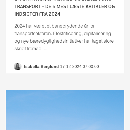
TRANSPORT – DE 5 MEST LÆSTE ARTIKLER OG
Lennart Andersson
Service og reparation
INDSIGTER FRA 2024
Magnus Jacobsson
Service och reparation
2024 har været et banebrydende år for
Magnus Jacobsson
transportsektoren. Elektrificering, digitalisering
Miso Kalliokorpi
og nye bæredygtighedsinitiativer har taget store
skridt fremad. ...
Per Mikkelsen
Tobias Johansson
Isabella Berglund
17-12-2024 07:00:00
Tommy Pettersson