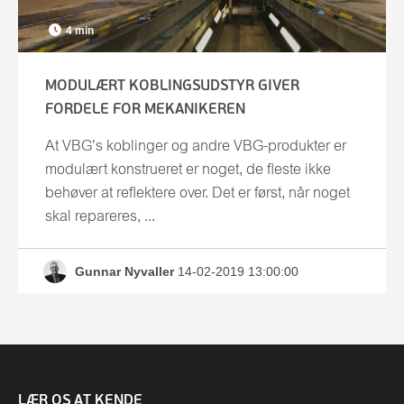
Lennart Andersson
Service og reparation
4 min
Magnus Jacobsson
Service och reparation
MODULÆRT KOBLINGSUDSTYR GIVER
Magnus Jacobsson
FORDELE FOR MEKANIKEREN
Miso Kalliokorpi
At VBG's koblinger og andre VBG-produkter er
Per Mikkelsen
modulært konstrueret er noget, de fleste ikke
Tobias Johansson
behøver at reflektere over. Det er først, når noget
skal repareres, ...
Tommy Pettersson
Gunnar Nyvaller
14-02-2019 13:00:00
LÆR OS AT KENDE