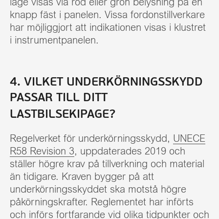
läge visas via röd eller grön belysning på en
knapp fäst i panelen. Vissa fordonstillverkare
har möjliggjort att indikationen visas i klustret
i instrumentpanelen.
4. VILKET UNDERKÖRNINGSSKYDD
PASSAR TILL DITT
LASTBILSEKIPAGE?
Regelverket för underkörningsskydd,
UNECE
R58 Revision 3
, uppdaterades 2019 och
ställer högre krav på tillverkning och material
än tidigare. Kraven bygger på att
underkörningsskyddet ska motstå högre
påkörningskrafter. Reglementet har införts
och införs fortfarande vid olika tidpunkter och