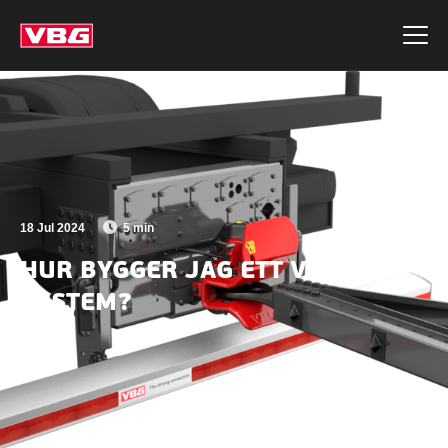
E-post
*
18 Jul 2024
5 min
HUR BYGGER JAG ETT VBG
Jag har läst och förstått
integritetspolicyn
och
SYSTEM?
godkänner att mina uppgifter lagras för att ta
emot uppföljningar och marknadsinformation (i
de fall jag valt detta) från VBG.
*