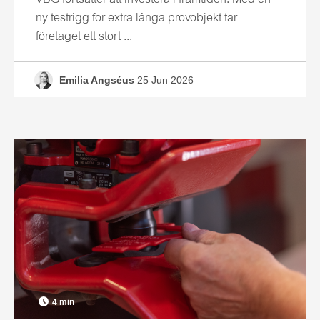
VBG fortsätter att investera i framtiden. Med en
ny testrigg för extra långa provobjekt tar
företaget ett stort ...
Emilia Angséus
25 Jun 2026
4 min