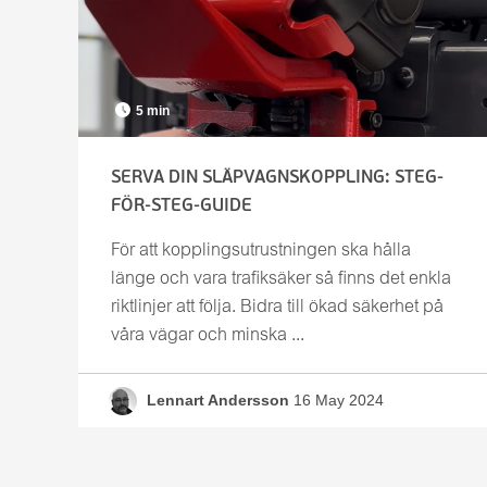
Lars Pettersson
Lennart Andersson
Magnus Jacobsson
5 min
Miso Kalliokorpi
Per Mikkelsen
SERVA DIN SLÄPVAGNSKOPPLING: STEG-
Tobias Johansson
FÖR-STEG-GUIDE
Tommy Pettersson
För att kopplingsutrustningen ska hålla
länge och vara trafiksäker så finns det enkla
riktlinjer att följa. Bidra till ökad säkerhet på
våra vägar och minska ...
Lennart Andersson
16 May 2024