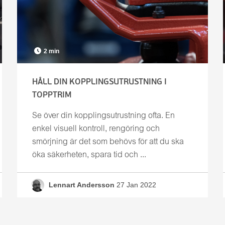
2 min
HÅLL DIN KOPPLINGSUTRUSTNING I
TOPPTRIM
E-post
*
Se över din kopplingsutrustning ofta. En
enkel visuell kontroll, rengöring och
smörjning är det som behövs för att du ska
Jag har läst och förstått
integritetspolicyn
och
öka säkerheten, spara tid och ...
godkänner att mina uppgifter lagras för att ta
emot uppföljningar och marknadsinformation (i
de fall jag valt detta) från VBG.
*
Lennart Andersson
27 Jan 2022