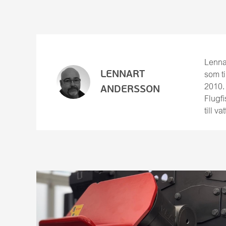
Anders Erkén
Transportbranschen
Emil Vikingsson
Ägande
Emilia Angséus
Användning
Eric Carlebom
Teknik
Lenna
LENNART
som t
Fredrik Gustavsson
R58
2010.
ANDERSSON
Gunnar Hermansson
HCT
Flugfi
till v
Gunnar Nyvaller
Service och reparation
Isabella Berglund
Engineering
Jan Höglund
Johanna Ekström
Kim Kristensen
Kristoffer Lindgren