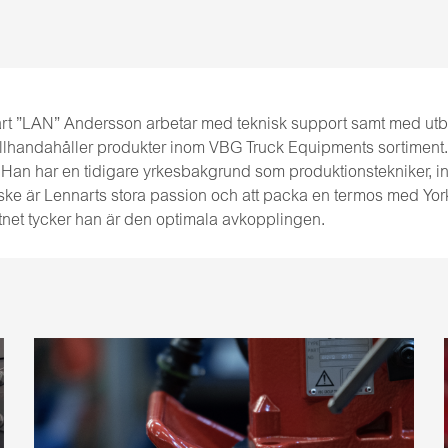
rt ”LAN” Andersson arbetar med teknisk support samt med utbi
illhandahåller produkter inom VBG Truck Equipments sortiment.
 Han har en tidigare yrkesbakgrund som produktionstekniker, ink
ske är Lennarts stora passion och att packa en termos med York
attnet tycker han är den optimala avkopplingen.